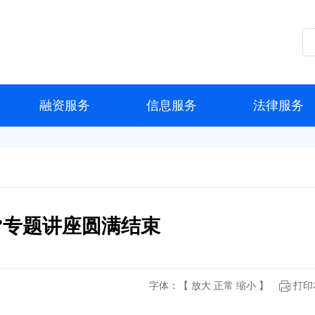
融资服务
信息服务
法律服务
”专题讲座圆满结束
字体：【
放大
正常
缩小
】
打印